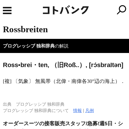
Rossbreiten
プログレッシブ 独和辞典
の解説
Ross•brei・ten, （旧Roß..）, [rɔ́sbra
I
tən]
[複] 〔気象〕 無風帯（北偉・南偉各30°辺の海上）．
出典
プログレッシブ 独和辞典
プログレッシブ 独和辞典について
情報
|
凡例
オーダースーツの接客販売スタッフ/急募!週5日・シ