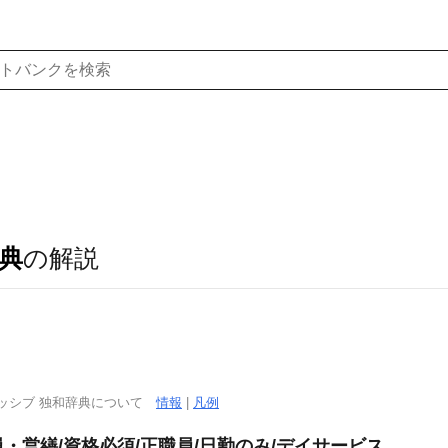
典
の解説
ッシブ 独和辞典について
情報
|
凡例
・営繕/資格必須/正職員/日勤のみ/デイサービス