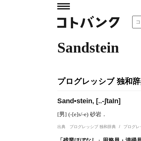
Sandstein
プログレッシブ 独和辞
Sand•stein, [..-ʃta
I
n]
[男] (-[e]s/-e) 砂岩．
出典
プログレッシブ 独和辞典
プログレ
「残業ほぼなし」用務員・清掃員