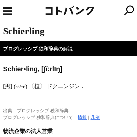
Schierling
プログレッシブ 独和辞典
の解説
Schier•ling, [ʃíː
r
l
I
ŋ]
[男] (-s/-e) 〔植〕 ドクニンジン．
出典
プログレッシブ 独和辞典
プログレッシブ 独和辞典について
情報
|
凡例
物流企業の法人営業