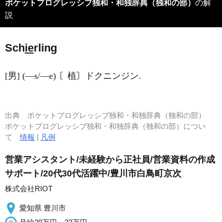
ポケットプログレッシブ独和・和独辞典（独和の部）
の解
説
Sch
ie
rling
[男] (―s/―e) 〘植〙ドクニンジン.
出典
ポケットプログレッシブ独和・和独辞典（独和の部）
ポケットプログレッシブ独和・和独辞典（独和の部）につい
て
情報
|
凡例
営業アシスタント/未経験から正社員/営業資料の作成
サポート/20代30代活躍中/豊川市白鳥町京次
株式会社RIOT
愛知県 豊川市