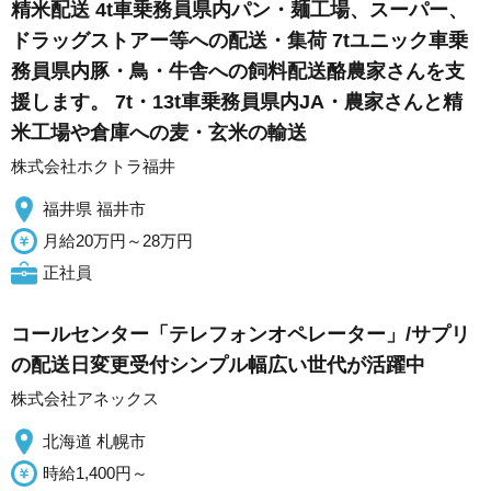
精米配送 4t車乗務員県内パン・麺工場、スーパー、
ドラッグストアー等への配送・集荷 7tユニック車乗
務員県内豚・鳥・牛舎への飼料配送酪農家さんを支
援します。 7t・13t車乗務員県内JA・農家さんと精
米工場や倉庫への麦・玄米の輸送
株式会社ホクトラ福井
福井県 福井市
月給20万円～28万円
正社員
コールセンター「テレフォンオペレーター」/サプリ
の配送日変更受付シンプル幅広い世代が活躍中
株式会社アネックス
北海道 札幌市
時給1,400円～