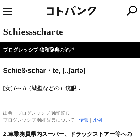
Schiessscharte
プログレッシブ 独和辞典
の解説
Schieß•schar・te, [..ʃartə]
[女] (-/-n)（城壁などの）銃眼．
出典
プログレッシブ 独和辞典
プログレッシブ 独和辞典について
情報
|
凡例
2t車乗務員県内スーパー、ドラッグストアー等への