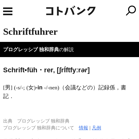
Schriftfuhrer
プログレッシブ 独和辞典
の解説
Schrift•füh・rer, [ʃr
Í
ftfyːr
ər
]
[男] (-s/-; (女)
-in
-/-nen)（会議などの）記録係，書
記．
出典
プログレッシブ 独和辞典
プログレッシブ 独和辞典について
情報
|
凡例