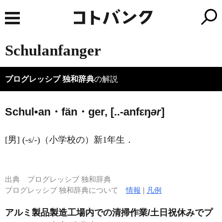
Schulanfanger
プログレッシブ 独和辞典
の解説
Schul•an・fän・ger, [..-anfεŋ
ər
]
[男] (-s/-)（小学校の）新1年生．
出典
プログレッシブ 独和辞典
プログレッシブ 独和辞典について
情報
|
凡例
アルミ製品製造工場内での清掃作業/土日祝休みでプ