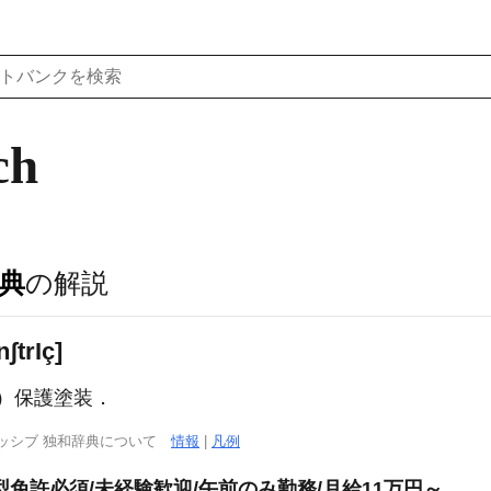
ch
典
の解説
nʃtr
I
ç]
対する）保護塗装．
ッシブ 独和辞典について
情報
|
凡例
免許必須/未経験歓迎/午前のみ勤務/月給11万円～