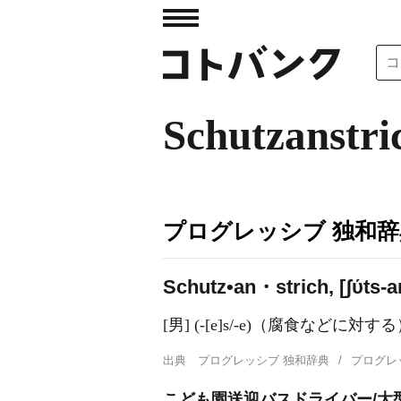
Schutzanstri
プログレッシブ 独和辞
Schutz•an・strich, [ʃύts-a
[男] (-[e]s/-e)（腐食などに
出典
プログレッシブ 独和辞典
プログレ
こども園送迎バスドライバー/大型