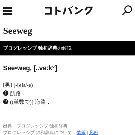
Seeweg
プログレッシブ 独和辞典
の解説
See•weg, [..veːk°]
[男] (-[e]s/-e)
❶ 航路．
❷ ((単数で)) 海路．
出典
プログレッシブ 独和辞典
プログレッシブ 独和辞典について
情報
|
凡例