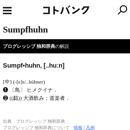
Sumpfhuhn
プログレッシブ 独和辞典
の解説
Sumpf•huhn, [..huːn]
[中] (-[e]s/..hühner)
❶ 〔鳥〕 ヒメクイナ．
❷ ((戯)) 大酒飲み；道楽者．
出典
プログレッシブ 独和辞典
プログレッシブ 独和辞典について
情報
|
凡例