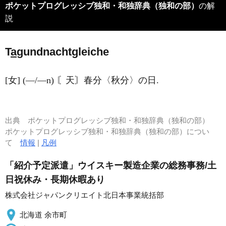
ポケットプログレッシブ独和・和独辞典（独和の部）
の解
説
T
a
gundn
a
chtgleiche
[女] (―/―n) 〘天〙春分〈秋分〉の日.
出典
ポケットプログレッシブ独和・和独辞典（独和の部）
ポケットプログレッシブ独和・和独辞典（独和の部）につい
て
情報
|
凡例
「紹介予定派遣」ウイスキー製造企業の総務事務/土
日祝休み・長期休暇あり
株式会社ジャパンクリエイト北日本事業統括部
北海道 余市町