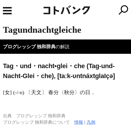
Tagundnachtgleiche
プログレッシブ 独和辞典
の解説
Tag・und・nacht•glei・che (Tag-und-
Nacht-Glei・che), [taːk-υntnáxtɡla
I
çə]
[女] (-/-n) 〔天文〕 春分〈秋分〉の日．
出典
プログレッシブ 独和辞典
プログレッシブ 独和辞典について
情報
|
凡例