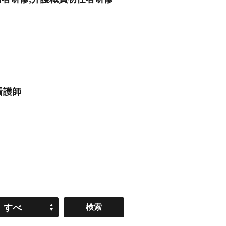
看護師
すべ
て