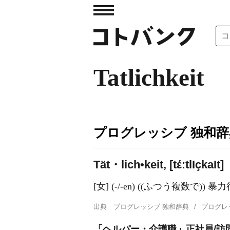
Tatlichkeit
プログレッシブ 独和辞
Tät・lich•keit, [tέːtl
I
çka
I
t]
[女] (-/-en) ((ふつう複数で)) 
出典
プログレッシブ 独和辞典
プログレ
「ヘルパー・介護職」正社員/訪