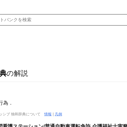
典
の解説
暴力行為．
ッシブ 独和辞典について
情報
|
凡例
問看護ステーション/普通自動車運転免許,介護福祉士実