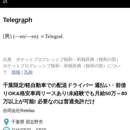
説
Telegr
a
ph
[男] (―en/―en) ＝Telegraf.
出典
ポケットプログレッシブ独和・和独辞典（独和の部）
ポケットプログレッシブ独和・和独辞典（独和の部）につい
て
情報
|
凡例
千葉限定/軽自動車での配送ドライバー 週払い・前借
りOK&格安車両リースあり!未経験でも月給50万～80
万以上が可能! 必要なのは普通免許だけ
合同会社Retelas
千葉県 習志野市