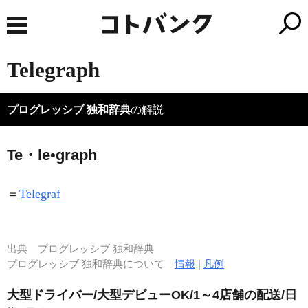
Telegraph
プログレッシブ 独和辞典
の解説
Te・le•graph
＝
Telegraf
出典
プログレッシブ 独和辞典
プログレッシブ 独和辞典について
情報
|
凡例
大型ドライバー/大型デビューOK/1～4店舗の配送/日