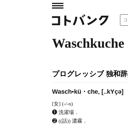
Waschkuche
プログレッシブ 独和辞
Wasch•kü・che, [..k
Y
çə]
[女] (-/-n)
❶ 洗濯場．
❷ ((話)) 濃霧．