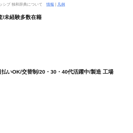
ッシブ 独和辞典について
情報
|
凡例
査/未経験多数在籍
いOK/交替制/20・30・40代活躍中/製造 工場