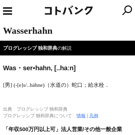
Wasserhahn
プログレッシブ 独和辞典
の解説
Was・ser•hahn, [..haːn]
[男] (-[e]s/..hähne)（水道の）蛇口；給水栓．
出典
プログレッシブ 独和辞典
プログレッシブ 独和辞典について
情報
|
凡例
「年収500万円以上可」法人営業/その他一般企業