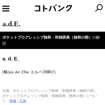
a.d.E.
ポケットプログレッシブ独和・和独辞典（独和の部）
の解
説
a. d. E.
[略]
a
n
d
er
E
lbe エルベ河畔の.
出典
ポケットプログレッシブ独和・和独辞典（独和の部）
ポケットプログレッシブ独和・和独辞典（独和の部）につい
て
情報
|
凡例