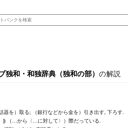
ブ独和・和独辞典（独和の部）
の解説
受話器を）取る; （銀行などから金を）引き出す, 下ろす.
〉⸩ （…から〈…に対して〉）際だっている.