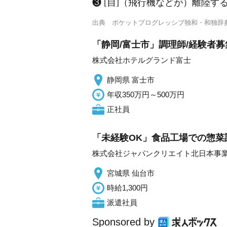
❸ [自]（飛行機などが）離陸する
出典
ポケットプログレッシブ独和・和独辞
「静岡/富士市」調理師/経験者募
株式会社ホテルグランド富士
静岡県 富士市
年収350万円～500万円
正社員
「未経験OK」食品工場での惣菜調
株式会社ジャパンクリエイト北日本事
宮城県 仙台市
時給1,300円
派遣社員
Sponsored by