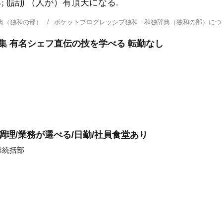
; ⸨話⸩ （人が）有頂天になる.
典（独和の部）
ポケットプログレッシブ独和・和独辞典（独和の部）に
集 有名シェフ直伝の技を学べる 転勤なし
理/業務が選べる/日勤/社員食堂あり
業統括部