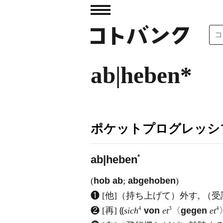
ab|heben*
ポケットプログレッシ
*
a
b|heben
(
hob ab
;
abgehoben
)
❶ [他]（持ち上げて）外す, （
4
3
4
❷ [再] ⸨
sich
von
et
〈
gegen
et