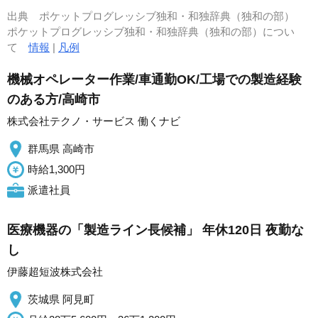
出典
ポケットプログレッシブ独和・和独辞典（独和の部）
ポケットプログレッシブ独和・和独辞典（独和の部）につい
て
情報
|
凡例
機械オペレーター作業/車通勤OK/工場での製造経験
のある方/高崎市
株式会社テクノ・サービス 働くナビ
群馬県 高崎市
時給1,300円
派遣社員
医療機器の「製造ライン長候補」 年休120日 夜勤な
し
伊藤超短波株式会社
茨城県 阿見町