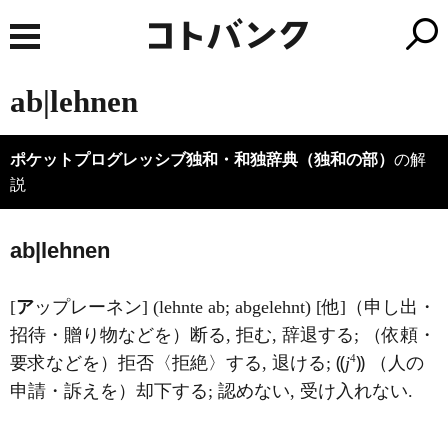
ab|lehnen
ポケットプログレッシブ独和・和独辞典（独和の部）
の解
説
a
b|lehnen
[
ア
ップレーネン] (lehnte ab; abgelehnt) [他]（申し出・
招待・贈り物などを）断る, 拒む, 辞退する; （依頼・
4
要求などを）拒否〈拒絶〉する, 退ける; ⸨
j
⸩ （人の
申請・訴えを）却下する; 認めない, 受け入れない.