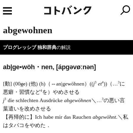
abgewohnen
プログレッシブ 独和辞典
の解説
ab|ge•wöh・nen, [ápɡəvøːnən]
3
4
3
[動] (00
ge
) (他) (h)（⇔an|gewöhnen）((
j
et
))（…
に
4
悪癖・習慣など
を）やめさせる
3
3
j
die schlechten Ausdrücke
abgewöhnen
＼…
の悪い言
葉遣いを改めさせる
【再帰的に】Ich habe mir das Rauchen
abgewöhnt
.＼私
はタバコをやめた．