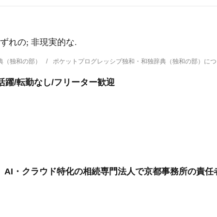
はずれの; 非現実的な.
典（独和の部）
ポケットプログレッシブ独和・和独辞典（独和の部）に
活躍/転勤なし/フリーター歓迎
」AI・クラウド特化の相続専門法人で京都事務所の責任