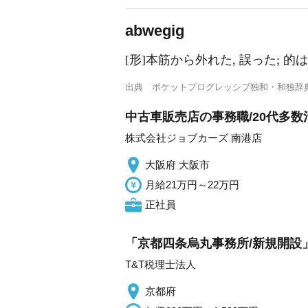
a
bwegig
[形]本筋から外れた, 誤った; 的
出典
ポケットプログレッシブ独和・和独辞
中古車販売店の事務職/20代多数
株式会社ジョブカーズ 南港店
大阪府 大阪市
月給21万円～22万円
正社員
「京都四条烏丸事務所/新規開設
T&T税理士法人
京都府