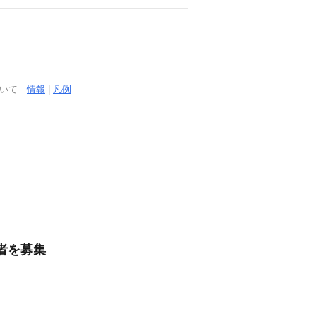
ついて
情報
|
凡例
者を募集