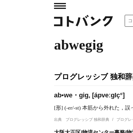
abwegig
プログレッシブ 独和辞
ab•we・gig, [ápveːɡ
I
ç°]
[形] (-er/-st) 本筋から外
出典
プログレッシブ 独和辞典
プログレ
大阪大正区/物流センター事務/