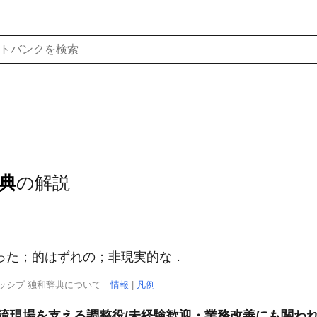
典
の解説
れた，誤った；的はずれの；非現実的な．
ッシブ 独和辞典について
情報
|
凡例
物流現場を支える調整役/未経験歓迎・業務改善にも関わ