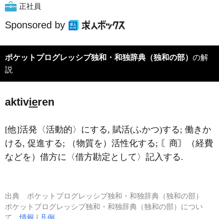
正社員
Sponsored by
ポケットプログレッシブ独和・和独辞典（独和の部）
の解
説
aktiv
ie
ren
[他]活発〈活動的〉にする, 賦活(ふかつ)する; 働きか
ける, 促進する; （物質を）活性化する; 〘商〙（経費
などを）借方に〈借方勘定として〉記入する.
出典
ポケットプログレッシブ独和・和独辞典（独和の部）
ポケットプログレッシブ独和・和独辞典（独和の部）につい
て
情報
|
凡例