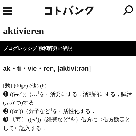
aktivieren
プログレッシブ 独和辞典
の解説
ak・ti・vie・ren, [aktivíːrən]
[動] (00
ge
) (他) (h)
4
4
❶ ((
j-et
))（…
を）活発にする，活動的にする，賦活
(ふかつ)する．
4
4
❷ ((
et
))（分子など
を）活性化する．
4
4
❸ 〔商〕 ((
et
))（経費など
を）借方に〈借方勘定と
して〉記入する．