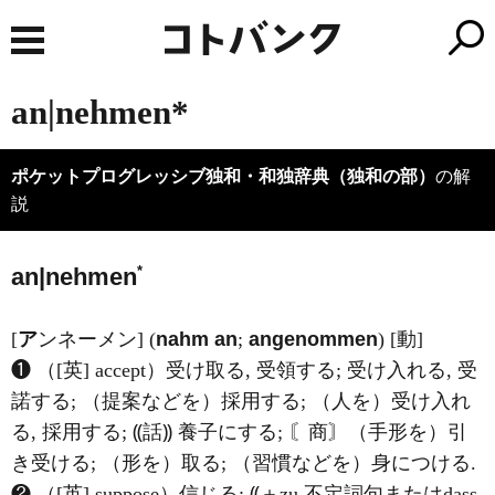
an|nehmen*
ポケットプログレッシブ独和・和独辞典（独和の部）
の解
説
*
a
n|nehmen
[
ア
ンネーメン] (
nahm an
;
angenommen
) [動]
❶ （[英] accept）受け取る, 受領する; 受け入れる, 受
諾する; （提案などを）採用する; （人を）受け入れ
る, 採用する; ⸨話⸩ 養子にする; 〘商〙（手形を）引
き受ける; （形を）取る; （習慣などを）身につける.
❷ （[英] suppose）信じる; ⸨＋zu 不定詞句またはdass