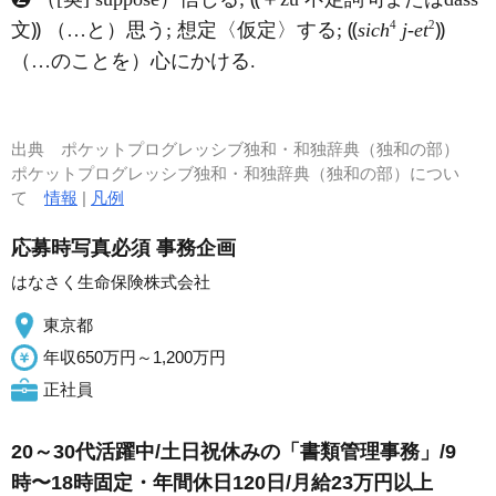
4
2
文⸩ （…と）思う; 想定〈仮定〉する; ⸨
sich
j-et
⸩
（…のことを）心にかける.
出典
ポケットプログレッシブ独和・和独辞典（独和の部）
ポケットプログレッシブ独和・和独辞典（独和の部）につい
て
情報
|
凡例
応募時写真必須 事務企画
はなさく生命保険株式会社
東京都
年収650万円～1,200万円
正社員
20～30代活躍中/土日祝休みの「書類管理事務」/9
時〜18時固定・年間休日120日/月給23万円以上