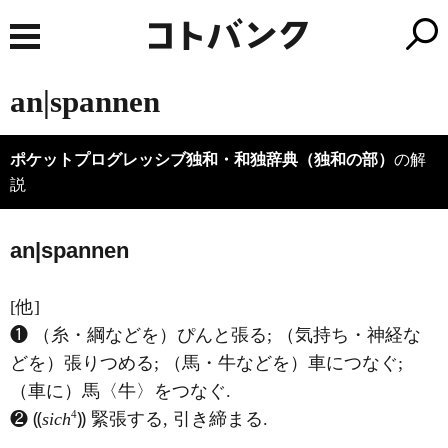
an|spannen
ポケットプログレッシブ独和・和独辞典（独和の部）
の解
説
a
n|spannen
[他]
❶ （糸・綱などを）ぴんと張る; （気持ち・神経な
どを）張りつめる; （馬・牛などを）車につなぐ;
（車に）馬〈牛〉をつなぐ.
4
❷ ⸨
sich
⸩ 緊張する, 引き締まる.