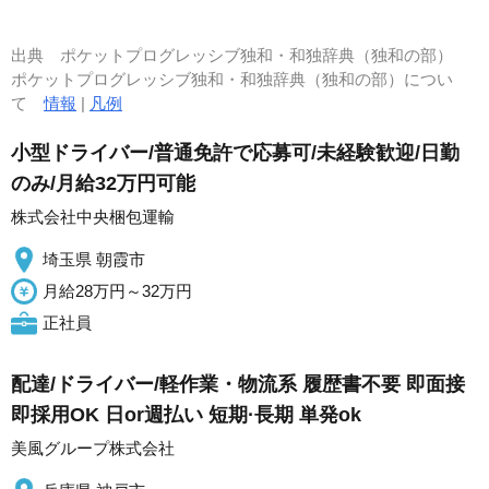
出典
ポケットプログレッシブ独和・和独辞典（独和の部）
ポケットプログレッシブ独和・和独辞典（独和の部）につい
て
情報
|
凡例
小型ドライバー/普通免許で応募可/未経験歓迎/日勤
のみ/月給32万円可能
株式会社中央梱包運輸
埼玉県 朝霞市
月給28万円～32万円
正社員
配達/ドライバー/軽作業・物流系 履歴書不要 即面接
即採用OK 日or週払い 短期·長期 単発ok
美風グループ株式会社