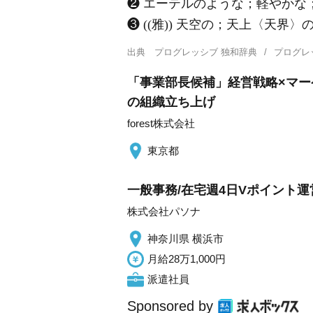
❷ エーテルのような；軽やかな
❸ ((雅)) 天空の；天上〈天界〉
出典
プログレッシブ 独和辞典
プログレ
「事業部長候補」経営戦略×マー
の組織立ち上げ
forest株式会社
東京都
一般事務/在宅週4日Vポイント運
株式会社パソナ
神奈川県 横浜市
月給28万1,000円
派遣社員
Sponsored by