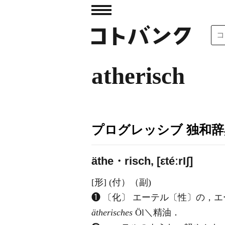
atherisch
プログレッシブ 独和辞
äthe・risch, [εtéːr
I
ʃ]
[形] (付）（副)
❶ 〔化〕 エーテル〔性〕の，
ätherisches
Öl＼精油．