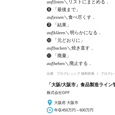
auf
|listen＼リストにまとめる．
❽ 「最後まで」
auf
|essen＼食べ尽くす．
❾ 「結果」
auf
|klären＼明らかになる．
❿ 「元どおりに」
auf
|backen＼焼き直す．
⓫ 「廃棄」
auf
|heben＼廃止する．
出典
プログレッシブ 独和辞典
プログレ
「大阪/大阪市」食品製造ライン
株式会社GFF
大阪府 大阪市
年収450万円～600万円