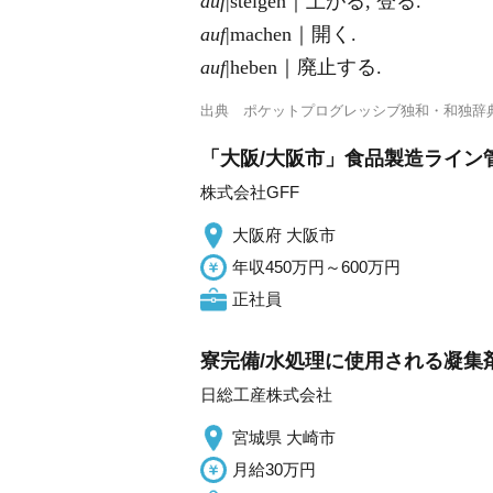
auf
|steigen｜上がる, 登る.
auf
|machen｜開く.
auf
|heben｜廃止する.
出典
ポケットプログレッシブ独和・和独辞
「大阪/大阪市」食品製造ライン
株式会社GFF
大阪府 大阪市
年収450万円～600万円
正社員
寮完備/水処理に使用される凝集剤
日総工産株式会社
宮城県 大崎市
月給30万円