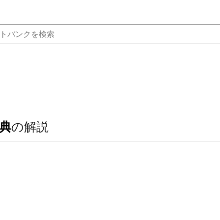
典
の解説