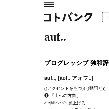
auf..
プログレッシブ 独和辞
auf.., [áυf..
ア
ォ
フ
..]
((アクセントをもつ)) ((動詞と))
❶ 「上への方向」
auf
|blicken＼見上げる