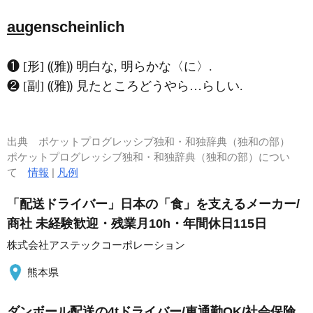
au
genscheinlich
❶ [形] ⸨雅⸩ 明白な, 明らかな〈に〉.
❷ [副] ⸨雅⸩ 見たところどうやら…らしい.
出典
ポケットプログレッシブ独和・和独辞典（独和の部）
ポケットプログレッシブ独和・和独辞典（独和の部）につい
て
情報
|
凡例
「配送ドライバー」日本の「食」を支えるメーカー/
商社 未経験歓迎・残業月10h・年間休日115日
株式会社アステックコーポレーション
熊本県
ダンボール配送の4tドライバー/車通勤OK/社会保険