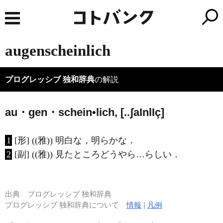
augenscheinlich
プログレッシブ 独和辞典
の解説
au・gen・schein•lich, [..ʃa
I
nl
I
ç]
1
[形] ((雅)) 明白な，明らかな．
2
[副] ((雅)) 見たところどうやら…らしい．
出典
プログレッシブ 独和辞典
プログレッシブ 独和辞典について
情報
|
凡例