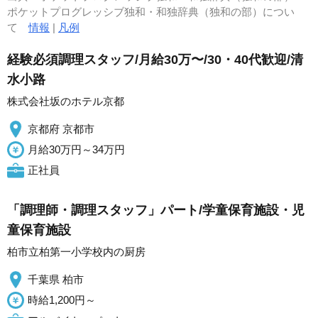
ポケットプログレッシブ独和・和独辞典（独和の部）につい
て
情報
|
凡例
経験必須調理スタッフ/月給30万〜/30・40代歓迎/清
水小路
株式会社坂のホテル京都
京都府 京都市
月給30万円～34万円
正社員
「調理師・調理スタッフ」パート/学童保育施設・児
童保育施設
柏市立柏第一小学校内の厨房
千葉県 柏市
時給1,200円～