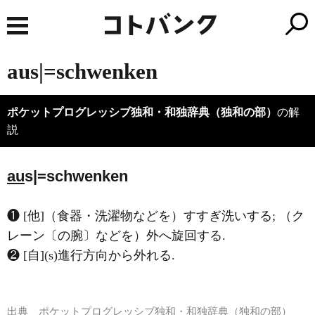
aus|=schwenken
ポケットプログレッシブ独和・和独辞典（独和の部）
の解
説
au
s|=schwenken
❶ [他]（食器・洗濯物などを）すすぎ洗いする; （ク
レーン〔の腕〕などを）外へ旋回する.
❷ [自](s)進行方向から外れる.
出典
ポケットプログレッシブ独和・和独辞典（独和の部）