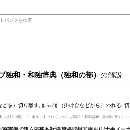
ブ独和・和独辞典（独和の部）
の解説
4
などを）切り離す; ⸨
sich
⸩ （掛け金などから）外れる, 
典（独和の部）
ポケットプログレッシブ独和・和独辞典（独和の部）に
/寮完備で遠方応募も歓迎/資格取得支援あり/大手メー