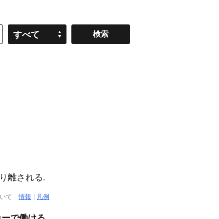
すべて
切り離される.
ついて
情報
|
凡例
カーで働ける