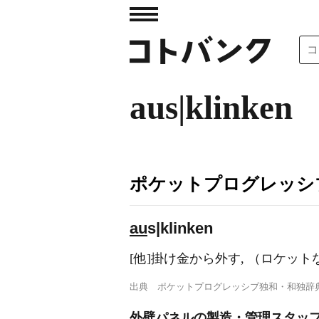
aus|klinken
ポケットプログレッシ
au
s|klinken
[他]掛け金から外す, （ロケット
出典
ポケットプログレッシブ独和・和独辞
外壁パネルの製造・管理スタッフ