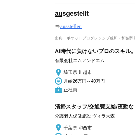
au
sgestellt
⇒
ausstellen
出典
ポケットプログレッシブ独和・和独辞
AI時代に負けないプロのスキル
有限会社エムアンドエム
埼玉県 川越市
月給26万円～40万円
正社員
清掃スタッフ/交通費支給/夜勤な
介護老人保健施設 ヴィラ大森
千葉県 印西市