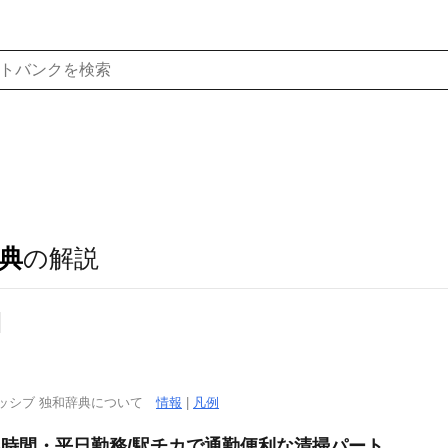
典
の解説
]
ッシブ 独和辞典について
情報
|
凡例
3時間・平日勤務/駅チカで通勤便利な清掃パート