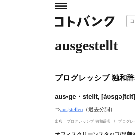
ausgestellt
プログレッシブ 独和辞
aus•ge・stellt, [áυsɡəʃtεlt
⇒
aus|stellen
（過去分詞）
出典
プログレッシブ 独和辞典
プログレ
オフィスクリーンスタッフ/早朝