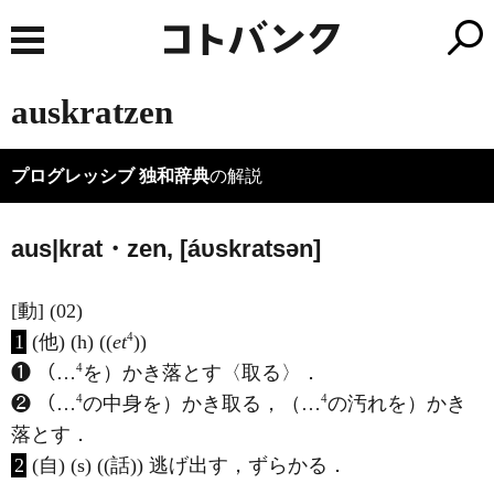
auskratzen
プログレッシブ 独和辞典
の解説
aus|krat・zen, [áυskratsən]
[動] (02)
4
1
(他) (h) ((
et
))
4
❶ （…
を）かき落とす〈取る〉．
4
4
❷ （…
の中身を）かき取る，（…
の汚れを）かき
落とす．
2
(自) (s) ((話)) 逃げ出す，ずらかる．