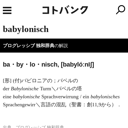
babylonisch
プログレッシブ 独和辞典
の解説
ba・by・lo・nisch, [babylóːn
I
ʃ]
[形] (付)バビロニアの；バベルの
der
Babylonische
Turm＼バベルの塔
eine
babylonische
Sprachverwirrung / ein
babylonisches
Sprachengewirr＼言語の混乱（聖書：創11,9から）．
出典
プログレッシブ 独和辞典