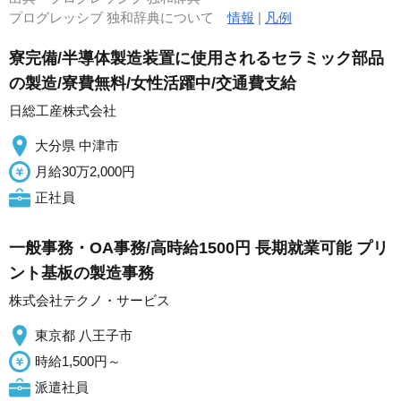
プログレッシブ 独和辞典について
情報
|
凡例
寮完備/半導体製造装置に使用されるセラミック部品
の製造/寮費無料/女性活躍中/交通費支給
日総工産株式会社
大分県 中津市
月給30万2,000円
正社員
一般事務・OA事務/高時給1500円 長期就業可能 プリ
ント基板の製造事務
株式会社テクノ・サービス
東京都 八王子市
時給1,500円～
派遣社員