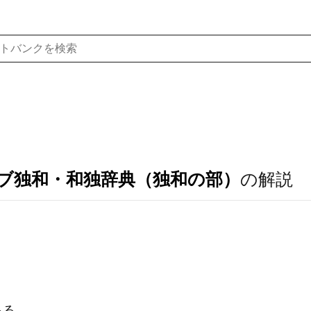
ブ独和・和独辞典（独和の部）
の解説
る.