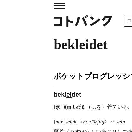
bekleidet
ポケットプログレッシ
bekl
ei
det
3
[形] ⸨
mit
et
⸩ （…を）着ている.
[
nur
]
leicht
〈
notdürftig
〉～
sein
薄着〈みすぼらしい身なり〉であ