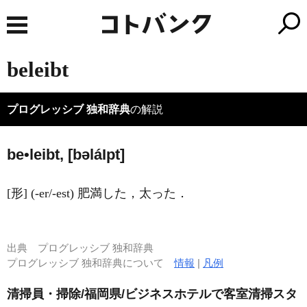
beleibt
プログレッシブ 独和辞典
の解説
be•leibt, [bəlá
I
pt]
[形] (-er/-est) 肥満した，太った．
出典
プログレッシブ 独和辞典
プログレッシブ 独和辞典について
情報
|
凡例
清掃員・掃除/福岡県/ビジネスホテルで客室清掃スタ