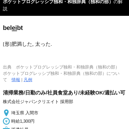
ポケットプログレッシブ独和・和独辞典（独和の部）
の解
説
bel
ei
bt
[形]肥満した, 太った.
出典
ポケットプログレッシブ独和・和独辞典（独和の部）
ポケットプログレッシブ独和・和独辞典（独和の部）につい
て
情報
|
凡例
清掃業務/日勤のみ/社員食堂あり/未経験OK/週払い可
株式会社ジャパンクリエイト 採用部
埼玉県 入間市
時給1,300円