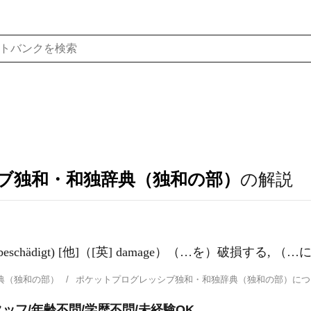
ブ独和・和独辞典（独和の部）
の解説
e; beschädigt) [他]（[英] damage）（…を）破損する,
典（独和の部）
ポケットプログレッシブ独和・和独辞典（独和の部）に
フ/年齢不問/学歴不問/未経験OK