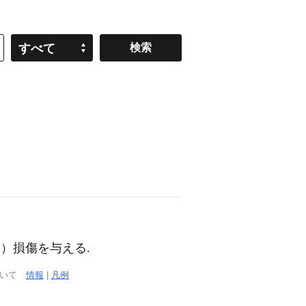
すべて
 （…に）損傷を与える.
ついて
情報
|
凡例