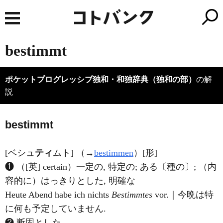
bestimmt
ポケットプログレッシブ独和・和独辞典（独和の部）
の解
説
best
i
mmt
[ベシュ
ティ
ムト] （→
bestimmen
）[形]
❶ （[英] certain）一定の, 特定の; ある〔種の〕; （内
容的に）はっきりとした, 明確な
Heute Abend habe ich nichts
Bestimmtes
vor.｜今晩は特
に何も予定していません.
❷ 断固とした.