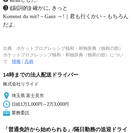
❸ ⸨副詞的⸩ 確かに, きっと
Kommst du mit?－Ganz ～!｜君も行くかい－もちろん
だよ.
出典
ポケットプログレッシブ独和・和独辞典（独和の部）
ポケットプログレッシブ独和・和独辞典（独和の部）につい
て
情報
|
凡例
14時までの法人配送ドライバー
株式会社リライド
埼玉県 富士見市
日給1万1,000円～2万3,000円
業務委託
「普通免許から始められる」/隔日勤務の送迎ドライ