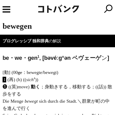
bewegen
プログレッシブ 独和辞典
の解説
1
be・we・gen
, [bəvéːɡ°ən ベ
ヴェ
ーゲ
ン
]
[動] (00
ge
：bewegte/bewegt)
4
1
(再) (h) ((
sich
))
❶ ((英)
move
)
動く
；身動きする，移動する；((話)) 散
歩をする
Die Menge
bewegt
sich durch die Stadt.＼群衆が町の中
を進んで行く