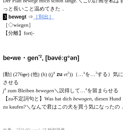
Der Plan
bewegt
mich schon lange.＼この計画を私はず
っと長いこと温めてきた．
3
bewegt
⇒
［別出］
［◇wiegen］
【分離】fort|-
*2
be•we・gen
, [bəvéːɡ°ən]
4
3
4
3
[動] (276
ge
) (他) (h) ((
j
zu
et
))（…
を…
する）気に
させる
4
4
j
zum Bleiben
bewegen
＼説得して…
を留まらせる
【zu不定詞句と】Was hat dich
bewogen
, diesen Hund
zu kaufen?＼なんで君はこの犬を買う気になったの．
出典
プログレッシブ 独和辞典