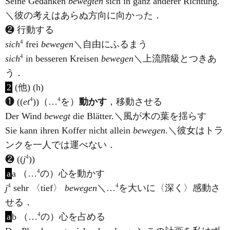
Seine Gedanken
bewegten
sich in ganz anderer Richtung.
＼彼の考えはあらぬ方向に向かった．
❷ 行動する
4
sich
frei
bewegen
＼自由にふるまう
4
sich
in besseren Kreisen
bewegen
＼上流階級とつきあ
う．
2
(他) (h)
4
4
❶ ((
et
))（…
を）
動かす
，移動させる
Der Wind
bewegt
die Blätter.＼風が木の葉を揺らす
Sie kann ihren Koffer nicht allein
bewegen
.＼彼女はトラ
ンクを一人では運べない．
4
❷ ((
j
))
4
a
a （…
の）心を動かす
4
4
j
sehr 〈tief〉
bewegen
＼…
を大いに〈深く〉感動さ
せる．
4
a
b （…
の）心を占める