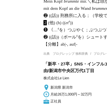
Mein Kopf
brummte
mir.＼私は
mit dem Kopf an die Wand
brumme
❷ ((話)) 刑務所に入る；（
4
2
(他) (h) ((
et
))
4
❶ （…
を）つぶやく；ぶつぶつ
4
❷ ((話))（ボール
を）シュート
【分離】ab|-, auf|-
出典
プログレッシブ 独和辞典
プログレ
「新卒・27卒」SNS・インフ
由/新潟市中央区万代1丁目
株式会社Le Lien
新潟県 新潟市
月給26万1,000円～32万円
正社員