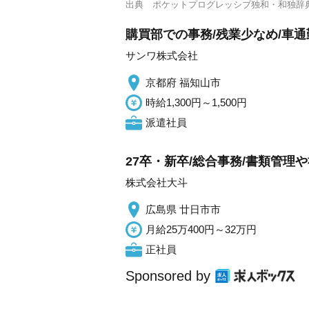
出典
ポケットプログレッシブ独和・和独辞
購買部での事務/残業少なめ/車通
サンワ株式会社
京都府 福知山市
時給1,300円～1,500円
派遣社員
27卒・新卒/総合事務/書類管理
株式会社大斗
広島県 廿日市市
月給25万400円～32万円
正社員
Sponsored by