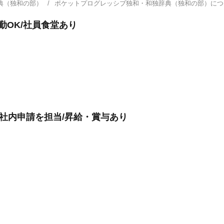
典（独和の部）
ポケットプログレッシブ独和・和独辞典（独和の部）に
勤OK/社員食堂あり
や社内申請を担当/昇給・賞与あり