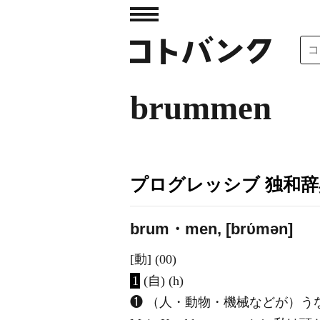
brummen
プログレッシブ 独和辞
brum・men, [brύmən]
[動] (00)
1
(自) (h)
❶ （人・動物・機械などが）う