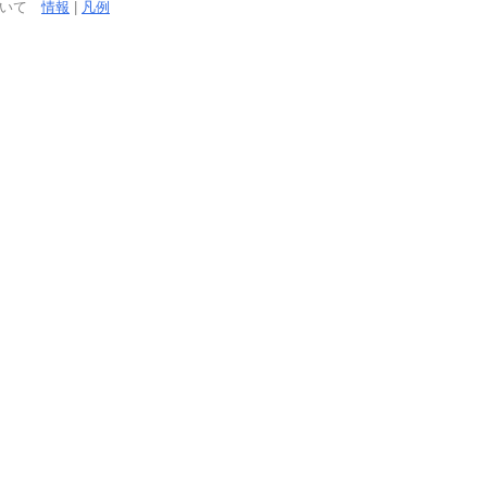
ついて
情報
|
凡例