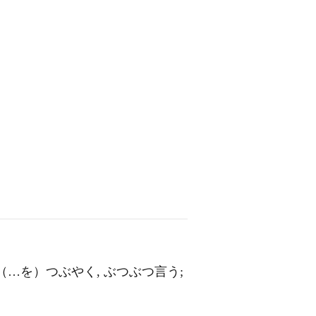
]（…を）つぶやく, ぶつぶつ言う;