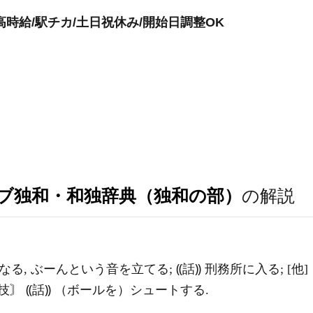
時給/駅チカ/土日祝休み/開始日調整OK
ブ独和・和独辞典（独和の部）
の解説
る, ぶーんという音を立てる; ⸨話⸩ 刑務所に入る; [他
技〙 ⸨話⸩ （ボールを）シュートする.