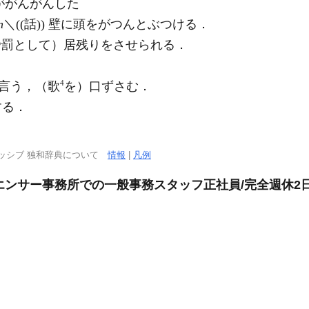
頭ががんがんした
n
＼((話)) 壁に頭をがつんとぶつける．
学校で罰として）居残りをさせられる．
4
言う，（歌
を）口ずさむ．
する．
ッシブ 独和辞典について
情報
|
凡例
ルエンサー事務所での一般事務スタッフ正社員/完全週休2