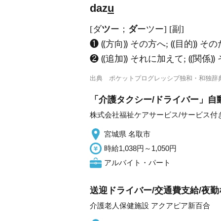
daz
u
[ダ
ツ
ー；
ダ
ーツー] [副]
❶ ⸨方向⸩ その方へ; ⸨目的⸩ そ
❷ ⸨追加⸩ それに加えて; ⸨関係⸩
出典
ポケットプログレッシブ独和・和独辞
「介護タクシー/ドライバー」自
株式会社福祉ケアサービス/サービス付
宮城県 名取市
時給1,038円～1,050円
アルバイト・パート
送迎ドライバー/交通費支給/夜勤な
介護老人保健施設 アクアピア新百合