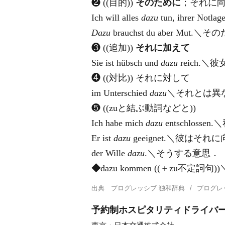
❷ ((目的))
そのために
；それに
Ich will alles
dazu
tun, ihrer
Dazu
brauchst du aber M
❸ ((追加))
それに加えて
Sie ist hübsch und
dazu
reich.
❹ ((対比)) それに対して
im Unterschied
dazu
＼それとは異
❺ ((zuと結ぶ動詞などと))
Ich habe mich
dazu
entschlos
Er ist
dazu
geeignet.＼彼はそ
der Wille
dazu
.＼そうする意思．
◆
dazu kommen ((＋zu
出典
プログレッシブ 独和辞典
プログレ
予約制ホスピタリティドライバー/月