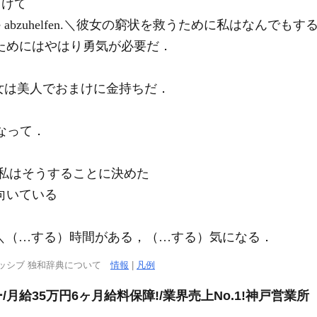
向けて
 Notlage abzuhelfen.＼彼女の窮状を救うために私はなんで
ut.＼そのためにはやはり勇気が必要だ．
＼彼女は美人でおまけに金持ちだ．
なって．
sen.＼私はそうすることに決めた
れに向いている
不定詞句))＼（…する）時間がある，（…する）気になる．
ッシブ 独和辞典について
情報
|
凡例
給35万円6ヶ月給料保障!/業界売上No.1!神戸営業所