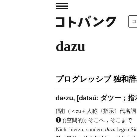
dazu
プログレッシブ 独和辞
da•zu, [datsúː ダ
ツ
ー；指示 
[副]（＜zu＋人称〈指示〉代名
❶ ((空間的)) そこへ，そこまで
Nicht hierzu, sondern
dazu
legen