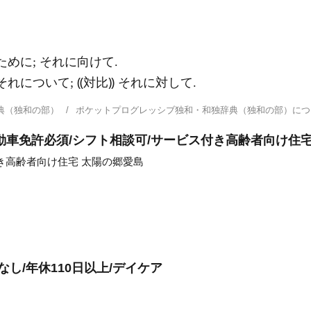
のために; それに向けて.
 それについて; ⸨対比⸩ それに対して.
典（独和の部）
ポケットプログレッシブ独和・和独辞典（独和の部）に
動車免許必須/シフト相談可/サービス付き高齢者向け住
き高齢者向け住宅 太陽の郷愛島
し/年休110日以上/デイケア