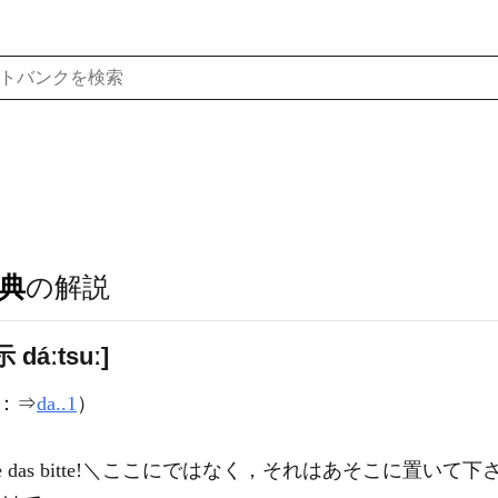
典
の解説
dáːtsuː]
詞：⇒
da..1
）
 Sie das bitte!＼ここにではなく，それはあそこに置いて