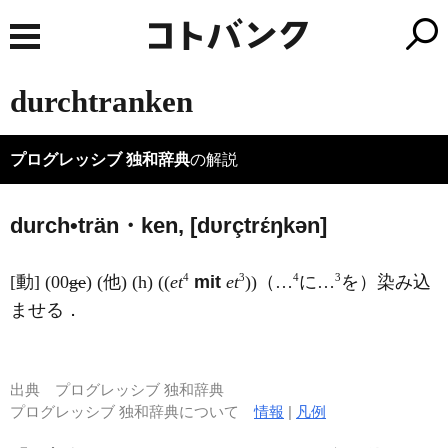
durchtranken
プログレッシブ 独和辞典
の解説
durch•trän・ken, [dυrçtrέŋkən]
4
3
4
3
[動] (00
ge
) (他) (h) ((
et
mit
et
))（…
に…
を）染み込
ませる．
出典
プログレッシブ 独和辞典
プログレッシブ 独和辞典について
情報
|
凡例