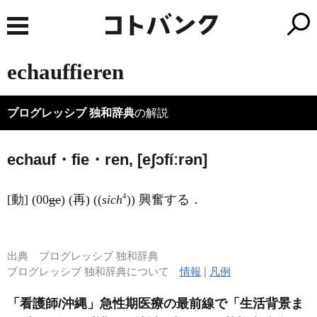
echauffieren
プログレッシブ 独和辞典
の解説
echauf・fie・ren, [eʃɔfíːrən]
4
[動] (00
ge
) (再) ((
sich
)) 興奮する．
出典
プログレッシブ 独和辞典
プログレッシブ 独和辞典について
情報
|
凡例
「看護師/沖縄」急性期医療の最前線で「生活背景ま