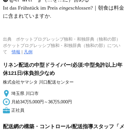
Ist das Frühstück im Preis
eingeschlossen
?｜朝食は料金
に含まれていますか.
出典
ポケットプログレッシブ独和・和独辞典（独和の部）
ポケットプログレッシブ独和・和独辞典（独和の部）につい
て
情報
|
凡例
リネン配送の中型ドライバー/必須:中型免許以上/年
休121日/体負担少なめ
株式会社ヤマシタ 川口配送センター
埼玉県 川口市
月給34万5,000円～36万5,000円
正社員
配送網の構築・コントロール/配送指導スタッフ「メ