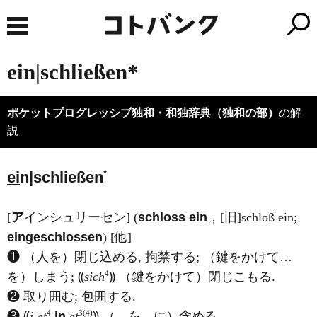
ein|schließen*
ポケットプログレッシブ独和・和独辞典（独和の部）
の解
説
*
ei
n|schließen
[
ア
インシュリーセン] (
schloss ein
，[旧]schloß ein;
eingeschlossen
) [他]
❶ （人を）閉じ込める, 拘禁する; （鍵をかけて…
4
を）しまう; ⸨
sich
⸩ （鍵をかけて）閉じこもる.
❷ 取り囲む; 包囲する.
4
3(4)
❸ ⸨
j-et
in
et
⸩ （…を…に）含める