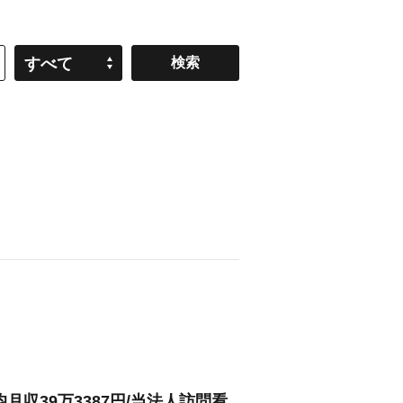
すべて
収39万3387円/当法人訪問看