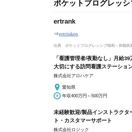
ポケットプログレッシ
ertr
a
nk
⇒
ertrinken
出典
ポケットプログレッシブ独和・和独辞
「看護管理者/夜勤なし」月給39
大切にする訪問看護ステーショ
株式会社アロハケア
愛知県
年収400万円～500万円
未経験歓迎/製品インストラクター
ト・カスタマーサポート
株式会社ロジック