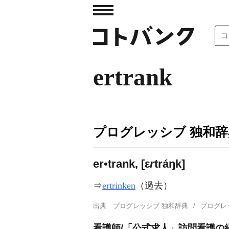
ertrank
プログレッシブ 独和辞
er•trank, [ε
r
tráŋk]
⇒
ertrinken
（過去）
出典
プログレッシブ 独和辞典
プログレ
看護師/「公式求人」訪問看護の経