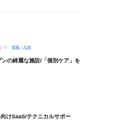
ついて
情報
|
凡例
ープンの綺麗な施設/「個別ケア」を
向けSaaS/テクニカルサポー