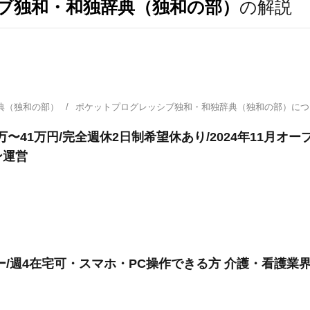
ブ独和・和独辞典（独和の部）
の解説
典（独和の部）
ポケットプログレッシブ独和・和独辞典（独和の部）に
万〜41万円/完全週休2日制希望休あり/2024年11月オ
ン運営
/週4在宅可・スマホ・PC操作できる方 介護・看護業界