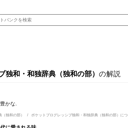
ブ独和・和独辞典（独和の部）
の解説
の豊かな.
典（独和の部）
ポケットプログレッシブ独和・和独辞典（独和の部）に
3代に愛される味