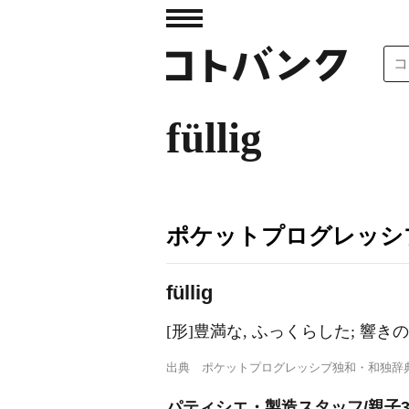
füllig
ポケットプログレッシ
f
ü
llig
[形]豊満な, ふっくらした; 響き
出典
ポケットプログレッシブ独和・和独辞
パティシエ・製造スタッフ/親子