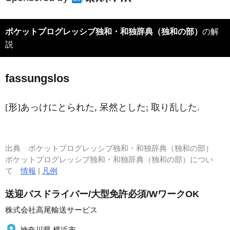
ポケットプログレッシブ独和・和独辞典（独和の部）
の解
説
f
a
ssungslos
[形]あっけにとられた, 呆然とした; 取り乱した.
出典
ポケットプログレッシブ独和・和独辞典（独和の部）
ポケットプログレッシブ独和・和独辞典（独和の部）につい
て
情報
|
凡例
送迎バスドライバー/大型免許必須/WワークOK
株式会社高尾輸送サービス
神奈川県 横浜市