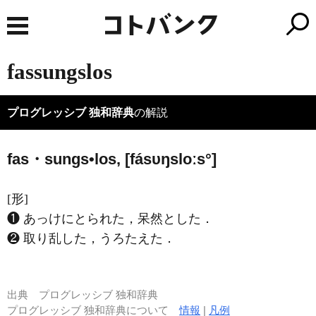
fassungslos
プログレッシブ 独和辞典
の解説
fas・sungs•los, [fásυŋsloːs°]
[形]
❶ あっけにとられた，呆然とした．
❷ 取り乱した，うろたえた．
出典
プログレッシブ 独和辞典
プログレッシブ 独和辞典について
情報
|
凡例