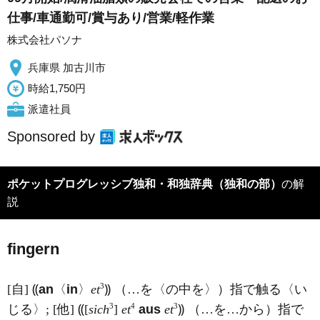
仕事/車通勤可/賞与あり/営業/軽作業
株式会社パソナ
兵庫県 加古川市
時給1,750円
派遣社員
Sponsored by
ポケットプログレッシブ独和・和独辞典（独和の部）
の解
説
f
i
ngern
3
[自] ⸨
an
〈
in
〉
et
⸩ （…を〈の中を〉）指で触る〈い
3
4
3
じる〉; [他] ⸨[
sich
]
et
aus
et
⸩ （…を…から）指で