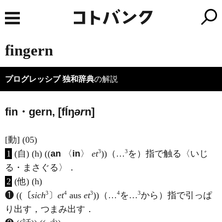
fingern
プログレッシブ 独和辞典
の解説
fin・gern, [f
Í
ŋ
ər
n]
[動] (05)
3
3
1
(自) (h) ((
an
〈
in
〉
et
))（…
を）指で触る〈いじ
る・まさぐる〉．
2
(他) (h)
3
4
3
4
3
❶ ((〔
sich
〕
et
aus
et
))（…
を…
から）指で引っぱ
り出す，つまみ出す．
4