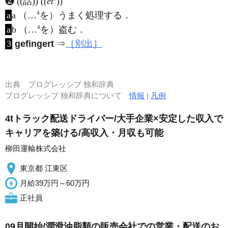
❷ ((話)) ((
et
))
4
a
a （…
を）うまく処理する．
4
a
b （…
を）盗む．
3
gefingert
⇒
［別出］
出典
プログレッシブ 独和辞典
プログレッシブ 独和辞典について
情報
|
凡例
4tトラック配送ドライバー/大手企業×安定した収入で
キャリアを築ける/高収入・月収も可能
柳田運輸株式会社
東京都 江東区
月給39万円～60万円
正社員
09月開始/潤滑油脂類の販売会社での営業・配送のお