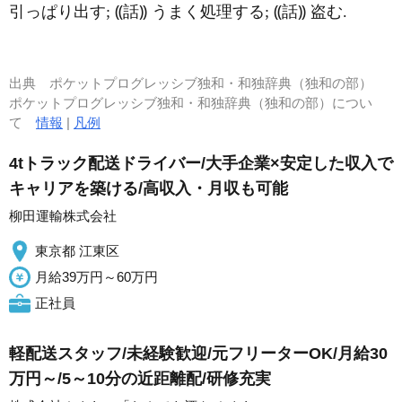
引っぱり出す; ⸨話⸩ うまく処理する; ⸨話⸩ 盗む.
出典
ポケットプログレッシブ独和・和独辞典（独和の部）
ポケットプログレッシブ独和・和独辞典（独和の部）につい
て
情報
|
凡例
4tトラック配送ドライバー/大手企業×安定した収入で
キャリアを築ける/高収入・月収も可能
柳田運輸株式会社
東京都 江東区
月給39万円～60万円
正社員
軽配送スタッフ/未経験歓迎/元フリーターOK/月給30
万円～/5～10分の近距離配/研修充実