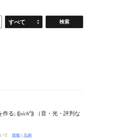
すべて
4
を作る; ⸨
sich
⸩ （音・光・評判な
ついて
情報
|
凡例