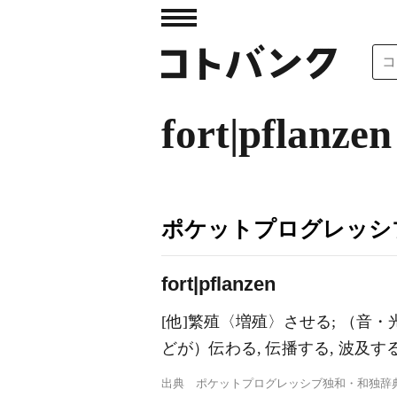
fort|pflanzen
ポケットプログレッシ
f
o
rt|pflanzen
[他]繁殖〈増殖〉させる; （音・光
どが）伝わる, 伝播する, 波及する
出典
ポケットプログレッシブ独和・和独辞