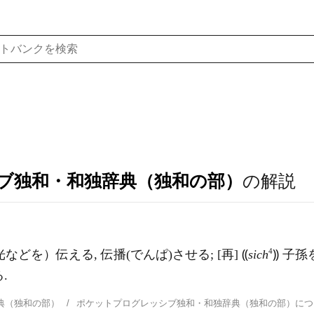
ブ独和・和独辞典（独和の部）
の解説
4
などを）伝える, 伝播(でんぱ)させる; [再] ⸨
sich
⸩ 子孫
.
典（独和の部）
ポケットプログレッシブ独和・和独辞典（独和の部）に