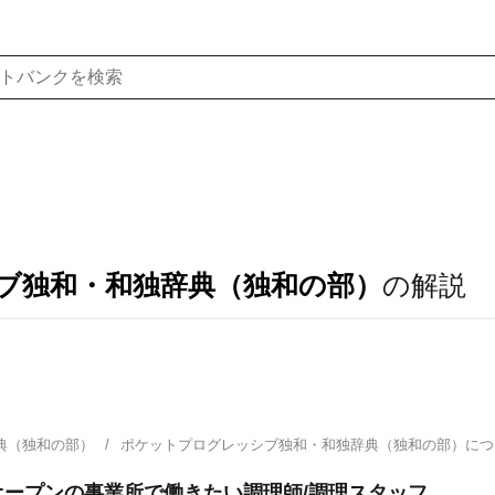
ブ独和・和独辞典（独和の部）
の解説
典（独和の部）
ポケットプログレッシブ独和・和独辞典（独和の部）に
ープンの事業所で働きたい調理師/調理スタッフ