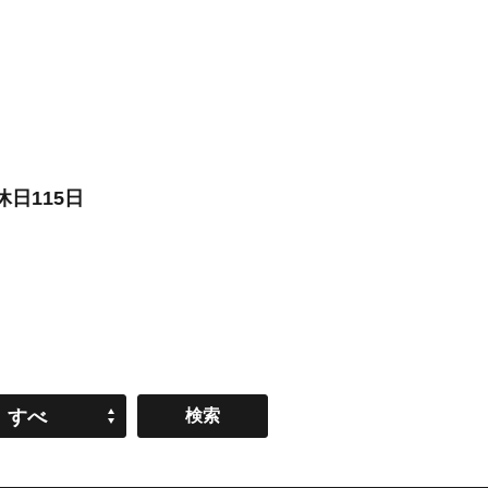
日115日
すべ
て