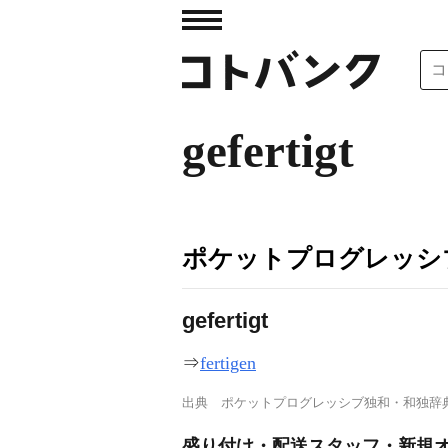
gefertigt
ポケットプログレッシ
gef
e
rtigt
⇒
fertigen
出典
ポケットプログレッシブ独和・和独辞
盛り付け・配送スタッフ・新規オ