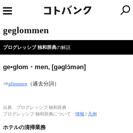
geglommen
プログレッシブ 独和辞典
の解説
ge•glom・men, [ɡəɡlɔ́mən]
⇒
glimmen
（過去分詞）
出典
プログレッシブ 独和辞典
プログレッシブ 独和辞典について
情報
|
凡例
ホテルの清掃業務