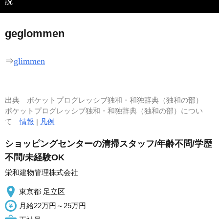
説
gegl
o
mmen
⇒
glimmen
出典
ポケットプログレッシブ独和・和独辞典（独和の部）
ポケットプログレッシブ独和・和独辞典（独和の部）につい
て
情報
|
凡例
ショッピングセンターの清掃スタッフ/年齢不問/学歴
不問/未経験OK
栄和建物管理株式会社
東京都 足立区
月給22万円～25万円