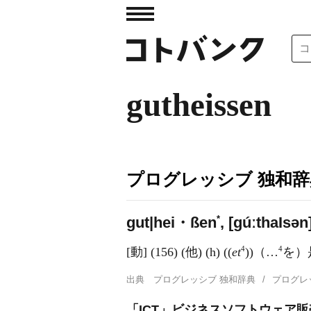
gutheissen
プログレッシブ 独和辞
*
gut|hei・ßen
, [ɡúːtha
I
sən
4
4
[動] (156) (他) (h) ((
et
))（…
を）
出典
プログレッシブ 独和辞典
プログレ
「ICT」ビジネスソフトウェア