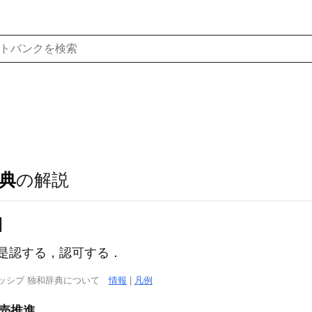
典
の解説
]
是認する，認可する．
ッシブ 独和辞典について
情報
|
凡例
販売推進