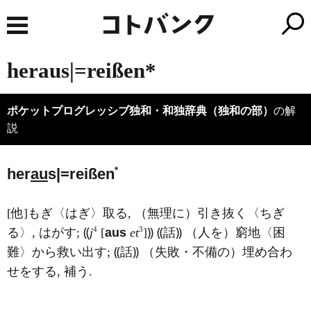
heraus|=reißen*
ポケットプログレッシブ独和・和独辞典（独和の部）
の解
説
*
her
au
s|=reißen
[他]もぎ〈はぎ〉取る, （無理に）引き抜く〈ちぎ
4
3
る〉, はがす; ⸨
j
[
aus
et
]⸩ ⸨話⸩ （人を）窮地〈困
難〉から救い出す; ⸨話⸩ （失敗・不備の）埋め合わ
せをする, 補う.