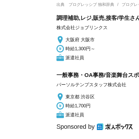
出典
プログレッシブ 独和辞典
プログレ
調理補助,レジ,販売,接客/学生
株式会社ジョブリンクス
大阪府 大阪市
時給1,300円～
派遣社員
一般事務・OA事務/音楽舞台ス
パーソルテンプスタッフ株式会社
東京都 渋谷区
時給1,700円
派遣社員
Sponsored by