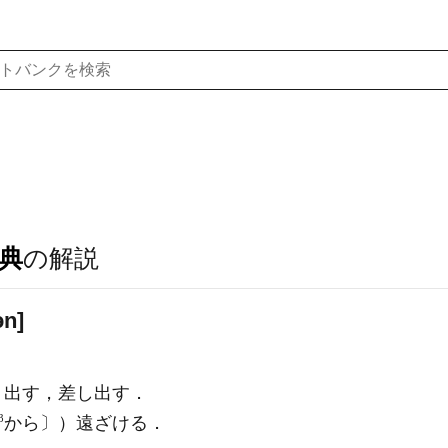
典
の解説
ən]
）出す，差し出す．
3
から〕）遠ざける．