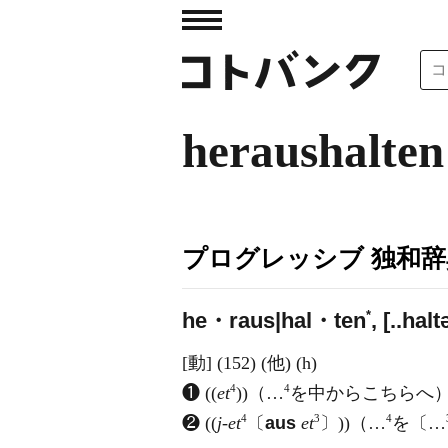
heraushalten
プログレッシブ 独和辞
*
he・raus|hal・ten
, [..halt
[動] (152) (他) (h)
4
4
❶ ((
et
))（…
を中からこちらへ
4
3
4
❷ ((
j-et
〔
aus
et
〕))（…
を〔…